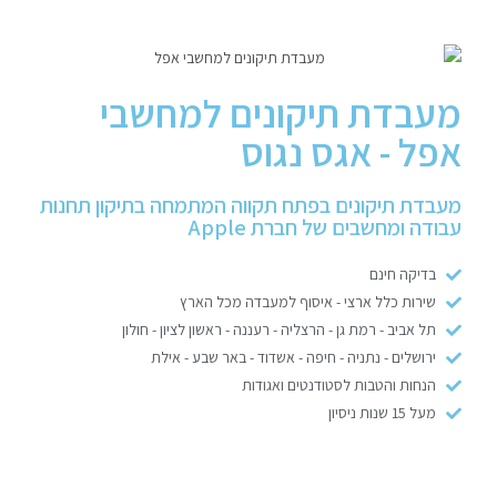
מחשבי אפל
iPhone
מעבדת תיקונים למחשבי
אפל - אגס נגוס
iPad
מעבדת תיקונים בפתח תקווה המתמחה בתיקון תחנות
אביזרים לApple
עבודה ומחשבים של חברת Apple
בדיקה חינם
מחשבי אפל משומשים
שירות כלל ארצי - איסוף למעבדה מכל הארץ
תל אביב - רמת גן - הרצליה - רעננה - ראשון לציון - חולון
חלקים למק | Apple
ירושלים - נתניה - חיפה - אשדוד - באר שבע - אילת
הנחות והטבות לסטודנטים ואגודות
שירות תיקונים למכשירי אפל
מעל 15 שנות ניסיון
מדריכים