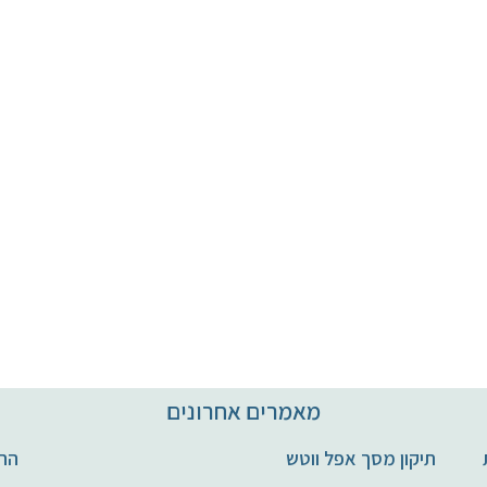
מאמרים אחרונים
חות
תיקון מסך אפל ווטש
החל