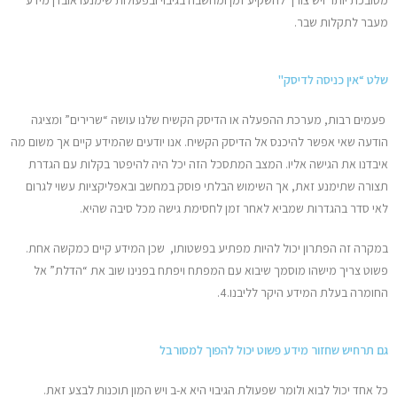
מסובכת יותר ויש צורך להשקיע זמן ומחשבה בגיבוי ובפעולות שימנעו אובדן מידע
מעבר לתקלות שבר.
שלט “אין כניסה לדיסק"
פעמים רבות, מערכת ההפעלה או הדיסק הקשיח שלנו עושה “שרירים” ומציגה
הודעה שאי אפשר להיכנס אל הדיסק הקשיח. אנו יודעים שהמידע קיים אך משום מה
איבדנו את הגישה אליו. המצב המתסכל הזה יכל היה להיפטר בקלות עם הגדרת
תצורה שתימנע זאת, אך השימוש הבלתי פוסק במחשב ובאפליקציות עשוי לגרום
לאי סדר בהגדרות שמביא לאחר זמן לחסימת גישה מכל סיבה שהיא.
במקרה זה הפתרון יכול להיות מפתיע בפשטותו, שכן המידע קיים כמקשה אחת.
פשוט צריך מישהו מוסמך שיבוא עם המפתח ויפתח בפנינו שוב את “הדלת” אל
החומרה בעלת המידע היקר לליבנו.4.
גם תרחיש שחזור מידע פשוט יכול להפוך למסורבל
כל אחד יכול לבוא ולומר שפעולת הגיבוי היא א-ב ויש המון תוכנות לבצע זאת.