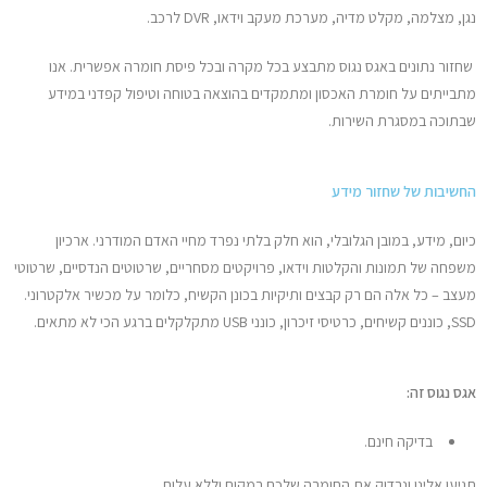
נגן, מצלמה, מקלט מדיה, מערכת מעקב וידאו, DVR לרכב.
שחזור נתונים באגס נגוס מתבצע בכל מקרה ובכל פיסת חומרה אפשרית. אנו
מתבייתים על חומרת האכסון ומתמקדים בהוצאה בטוחה וטיפול קפדני במידע
שבתוכה במסגרת השירות.
החשיבות של שחזור מידע
כיום, מידע, במובן הגלובלי, הוא חלק בלתי נפרד מחיי האדם המודרני. ארכיון
משפחה של תמונות והקלטות וידאו, פרויקטים מסחריים, שרטוטים הנדסיים, שרטוטי
מעצב – כל אלה הם רק קבצים ותיקיות בכונן הקשיח, כלומר על מכשיר אלקטרוני.
SSD, כוננים קשיחים, כרטיסי זיכרון, כונני USB מתקלקלים ברגע הכי לא מתאים.
אגס נגוס זה:
בדיקה חינם.
תגיעו אלינו ונבדוק את החומרה שלכם במקום וללא עלות