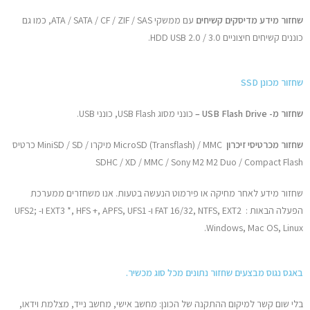
שחזור מידע מדיסקים קשיחים
עם ממשקי ATA / SATA / CF / ZIF / SAS, כמו גם
כוננים קשיחים חיצוניים HDD USB 2.0 / 3.0.
שחזור מכונן SSD
שחזור מ- USB Flash Drive –
כונני מסוג USB Flash, כונני USB.
שחזור מכרטיסי זיכרון
MicroSD (Transflash) / MMC מיקרו / MiniSD / SD כרטיס
SDHC / XD / MMC / Sony M2 M2 Duo / Compact Flash
שחזור מידע לאחר מחיקה או פירמוט הנעשה בטעות. אנו משחזרים ממערכת
הפעלה הבאות : FAT 16/32, NTFS, EXT2 ו- EXT3 *, HFS +, APFS, UFS1 ו- UFS2;
Windows, Mac OS, Linux.
באגס נגוס מבצעים שחזור נתונים מכל סוג מכשיר.
בלי שום קשר למיקום ההתקנה של הכונן: מחשב אישי, מחשב נייד, מצלמת וידאו,