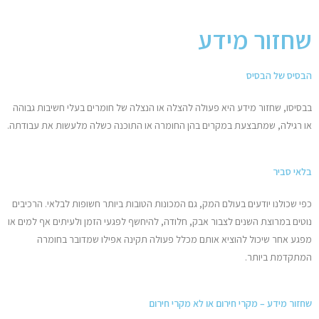
מחשבי אפל
שחזור מידע
iPhone
הבסיס של הבסיס
iPad
בבסיסו, שחזור מידע היא פעולה להצלה או הנצלה של חומרים בעלי חשיבות גבוהה
או רגילה, שמתבצעת במקרים בהן החומרה או התוכנה כשלה מלעשות את עבודתה.
אביזרים לApple
בלאי סביר
מחשבי אפל משומשים
כפי שכולנו יודעים בעולם המק, גם המכונות הטובות ביותר חשופות לבלאי. הרכיבים
חלקים למק | Apple
נוטים במרוצת השנים לצבור אבק, חלודה, להיחשף לפגעי הזמן ולעיתים אף למים או
מפגע אחר שיכול להוציא אותם מכלל פעולה תקינה אפילו שמדובר בחומרה
שירות תיקונים למכשירי אפל
המתקדמת ביותר.
מדריכים
שחזור מידע –
מקרי חירום או לא מקרי חירום