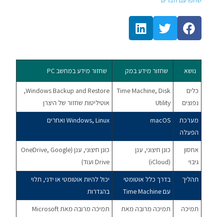
שתפו עם חברים
נושא
שחזור מידע במק
שחזור מידע במחשב PC
כלים
Time Machine, Disk
Windows Backup and Restore,
נפוצים
Utility
אוטיליטות שחזור של היצרן
מערכת
macOS
Windows, Linux ואחרים
הפעלה
אחסון
כונן חיצוני, ענן
כונן חיצוני, ענן (OneDrive, Google
גיבוי
(iCloud)
Drive ועוד)
תהליך
בדרך כלל אוטומטי
יכול להיות אוטומטי או ידני, תלוי
עם Time Machine
בהגדרות
תמיכה
תמיכה מרובה מאת
תמיכה מרובה מאת Microsoft