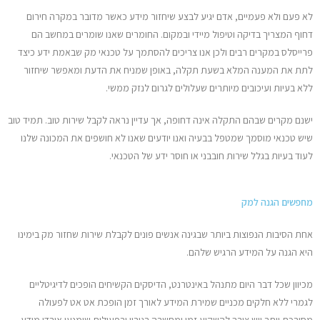
יצירת קשר
לא פעם ולא פעמיים, אדם יגיע לבצע שיחזור מידע כאשר מדובר במקרה חירום
דחוף המצריך בדיקה וטיפול מיידי ובמקום. החומרים שאנו שומרים במחשב הם
פרייסלס במקרים רבים ולכן אנו צריכים להסתמך על טכנאי מק שבאמת ידע כיצד
לתת את המענה המלא בשעת תקלה, באופן שמניח את הדעת ומאפשר שיחזור
ללא בעיות ועיכובים מיותרים שעלולים לגרום לנזק ממשי.
ישנם מקרים שבהם התקלה אינה דחופה, אך עדיין נראה לקבל שירות טוב. תמיד טוב
שיש טכנאי מוסמך שמטפל בבעיה ואנו יודעים שאנו לא חושפים את המכונה שלנו
לעוד בעיות בגלל שירות חובבני או חוסר ידע של הטכנאי.
מחפשים הגנה למק
אחת הסיבות הנפוצות ביותר שבגינה אנשים פונים לקבלת שירות שחזור מק בימינו
היא הגנה על המידע הרגיש שלהם.
מכיוון שכל דבר היום מתנהל באינטרנט, הדיסקים הקשיחים הופכים לדיגיטליים
לגמרי ללא חלקים מכניים שמירת המידע לאורך זמן הופכת אט אט לפעולה