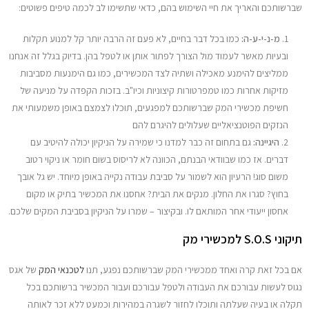
שברשותכם והאריך את חיי השימוש בהם, כדאי שתשימו לב לכמה טיפים פשוטים:
מ-נ-י-ע-ה:
כמו בכל דבר בחיים, לא פעם זה הרבה יותר קל למנוע תקלות
ובעיות מאשר לעמוד מול הצורך לפתור אותן או לטפל בהן. בדיוק בגלל זה אנחנו
ממליצים להימנע מאכילה ושתיה לצד המכשירים, כמו גם הימנעות מסביבות
מזיקות אחרות כמו טמפרטורות קיצוניות וכיו"ב. בזכות הקפדה על מניעה של
חשיפת מכשירי המק שברשותכם למפגעים, תוכלו לצמצם באופן משמעותי את
הנזקים הפוטנציאליים שעלולים להיגרם להם
היגיינה:
גם בתחום זה כבר למדנו כי שמירה על הניקיון יכולה להיטיב עם
דברים. אז כמו שבוודאי הבנתם, הכוונה לא לריסוס בשום חומר או ניקוי רטוב
משום סוג! הרעיון הוא לשמור על סביבת עבודה נקייה באופן מיוחד. יש גל אובך
בחוץ? סגרו את החלון. מנקים את הבית? אחסנו את המכשיר בתיק או מקום
אחסון ייעודי אחר המותאם לו. ובקיצור – שמרו על הניקיון בסביבת המקים שלכם.
תיקוני S.O.S למכשירי מק
אם בכל זאת קרה ואחד ממכשירי המק שברשותכם נפגע, תנו
לטכנאי המק
של אגס
נגוס לעשות עבורכם את העבודה ולטפל עבורכם ועבור המכשיר ברשותכם בכל
תקלה או בעיה שעלתה ותוכלו לחזור לשגרה במהירות וכמעט ללא זכר לאותה