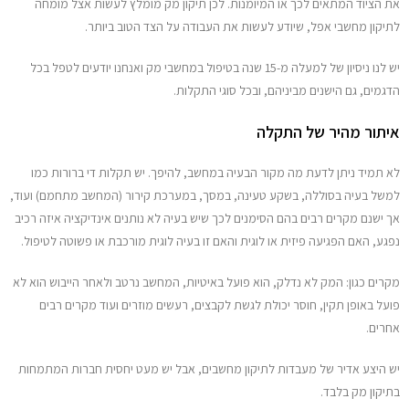
את הציוד המתאים לכך או המיומנות. לכן תיקון מק מומלץ לעשות אצל מומחה
לתיקון מחשבי אפל, שיודע לעשות את העבודה על הצד הטוב ביותר.
יש לנו ניסיון של למעלה מ-15 שנה בטיפול במחשבי מק ואנחנו יודעים לטפל בכל
הדגמים, גם הישנים מביניהם, ובכל סוגי התקלות.
איתור מהיר של התקלה
לא תמיד ניתן לדעת מה מקור הבעיה במחשב, להיפך. יש תקלות די ברורות כמו
למשל בעיה בסוללה, בשקע טעינה, במסך, במערכת קירור (המחשב מתחמם) ועוד,
אך ישנם מקרים רבים בהם הסימנים לכך שיש בעיה לא נותנים אינדיקציה איזה רכיב
נפגע, האם הפגיעה פיזית או לוגית והאם זו בעיה לוגית מורכבת או פשוטה לטיפול.
מקרים כגון: המק לא נדלק, הוא פועל באיטיות, המחשב נרטב ולאחר הייבוש הוא לא
פועל באופן תקין, חוסר יכולת לגשת לקבצים, רעשים מוזרים ועוד מקרים רבים
אחרים.
יש היצע אדיר של מעבדות לתיקון מחשבים, אבל יש מעט יחסית חברות המתמחות
בתיקון מק בלבד.