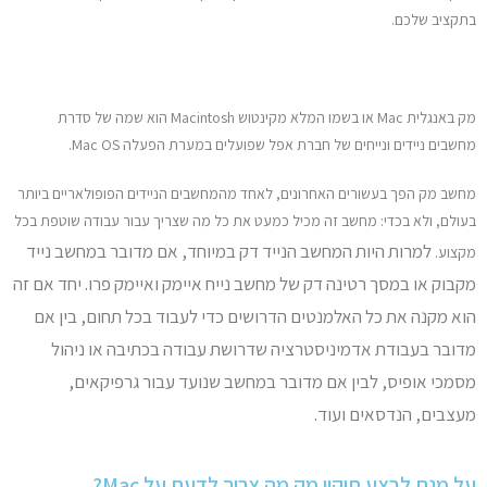
בתקציב שלכם.
מק באנגלית Mac או בשמו המלא מקינטוש Macintosh הוא שמה של סדרת
מחשבים ניידים ונייחים של חברת אפל שפועלים במערת הפעלה Mac OS.
מחשב מק הפך בעשורים האחרונים, לאחד מהמחשבים הניידים הפופולאריים ביותר
בעולם, ולא בכדי: מחשב זה מכיל כמעט את כל מה שצריך עבור עבודה שוטפת בכל
למרות היות המחשב הנייד דק במיוחד, אם מדובר במחשב נייד
מקצוע.
מקבוק או במסך רטינה דק של מחשב נייח איימק ואיימק פרו.
יחד אם זה
הוא מקנה את כל האלמנטים הדרושים כדי לעבוד בכל תחום, בין אם
מדובר בעבודת אדמיניסטרציה שדרושת עבודה בכתיבה או ניהול
מסמכי אופיס, לבין אם מדובר במחשב שנועד עבור גרפיקאים,
מעצבים, הנדסאים ועוד.
על מנת לבצע תיקון מק מה צריך לדעת על Mac?