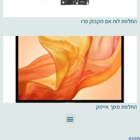
החלפת לוח אם מקבוק פרו
החלפת מסך איימק
תיקון מחשבי Mac
חלקים ומוצרי Apple
תקנון