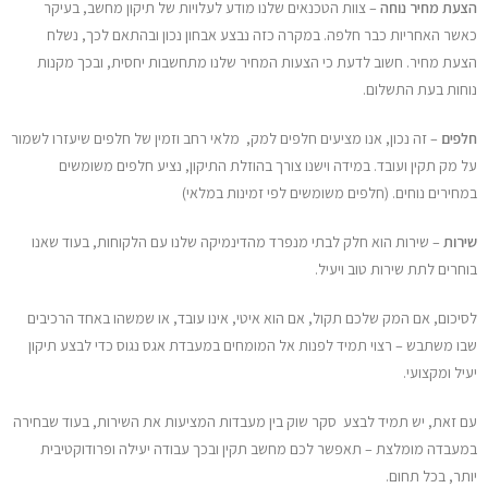
הצעת מחיר נוחה
– צוות הטכנאים שלנו מודע לעלויות של תיקון מחשב, בעיקר
כאשר האחריות כבר חלפה. במקרה כזה נבצע אבחון נכון ובהתאם לכך, נשלח
הצעת מחיר. חשוב לדעת כי הצעות המחיר שלנו מתחשבות יחסית, ובכך מקנות
נוחות בעת התשלום.
חלפים
– זה נכון, אנו מציעים חלפים למק, מלאי רחב וזמין של חלפים שיעזרו לשמור
על מק תקין ועובד. במידה וישנו צורך בהוזלת התיקון, נציע חלפים משומשים
במחירים נוחים. (חלפים משומשים לפי זמינות במלאי)
שירות
– שירות הוא חלק לבתי מנפרד מהדינמיקה שלנו עם הלקוחות, בעוד שאנו
בוחרים לתת שירות טוב ויעיל.
לסיכום, אם המק שלכם תקול, אם הוא איטי, אינו עובד, או שמשהו באחד הרכיבים
שבו משתבש – רצוי תמיד לפנות אל המומחים במעבדת אגס נגוס כדי לבצע תיקון
יעיל ומקצועי.
עם זאת, יש תמיד לבצע סקר שוק בין מעבדות המציעות את השירות, בעוד שבחירה
במעבדה מומלצת – תאפשר לכם מחשב תקין ובכך עבודה יעילה ופרודוקטיבית
יותר, בכל תחום.