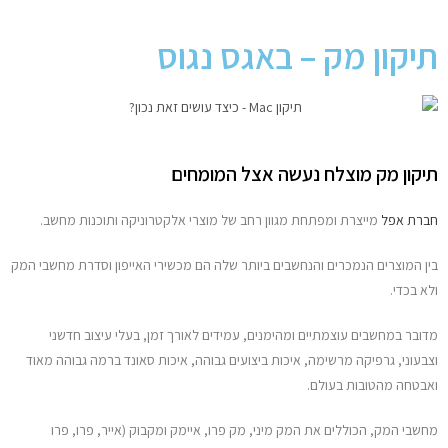
מחשבי אפל
תיקון מק – באגס נגוס
iPhone
iPad
תיקון מק מוצלח נעשה אצל המומחים
אביזרים לApple
חברת אפל
מייצרת ומפתחת מגוון רחב של מוצרי אלקטרוניקה ותוכנות מחשב.
מחשבי אפל משומשים
בין המוצרים הנמכרים והנחשבים ביותר שלה הם מכשירי האייפון וסדרת מחשבי המק
ולא בכדי.
חלקים למק | Apple
מדובר במחשבים עוצמתיים ומהימנים, עמידים לאורך זמן, בעלי עיצוב חדשני
שירות תיקונים למכשירי אפל
וצבעוני, גרפיקה מרשימה, איכות ביצועים גבוהה, איכות סאונד ברמה גבוהה מאוד
ואבטחה מהטובות בעולם.
מדריכים
מחשבי המק, הכוללים את המק מיני, מק פרו, איימק ומקבוק (אייר, פרו, פרו