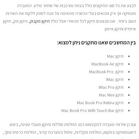
לבצע את כל סוגי התיקונים כולל בעיות מורכבות של שחזור מידע. המעבדה
מעסיקה אך ורק טכנאים בעלי הכשרה מתאימה על מנת לספק ללקוח את השירות
הטוב ביותר. אנו מבצעים תיקון לכל מכשירי אפל כולל
תיקון מקבוק
, תיקון מק, תיקון
אייפדס ותיקון אייפון.
בין המחשבים שאנו מתקנים ניתן למצוא:
תיקון Mac
תיקון MacBook Air
תיקון MacBook Pro
תיקון IMac
תיקון IMac Pro
תיקון Mac Mini
תיקון Mac Book Pro Retina
תיקון Mac Book Pro With Touch Bar
וגם כן שירותי מעבדה למקינטוש כמו: החלפת סוללות ותיקון מעגלי טעינה, ביצוע
דיאגנוסטיקה במקום, החלפת מקלדות, טיפול במערכת קירור, החלפת כרטיס מסך,