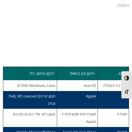
התקלה.
נושא
תיקון מק (MAC)
תיקון מחשב PC
Toggle High Contrast
מערכת הפעלה
macOS
Windows, Linux ואחרים
Toggle Font size
יצרן
Apple
מגוון יצרנים (Dell, HP, Lenovo
ועוד)
חומרה
סטנדרטית וספציפית ל-
מגוון רחב של רכיבים ויצרנים
Apple
תוכנות
App Store של Apple
Microsoft Store, תוכנות