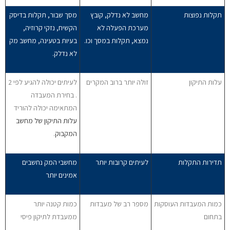
תקלות נפוצות
מחשב לא נדלק, קובץ
מסך שבור, תקלות בדיסק
מערכת הפעלה לא
הקשיח, נזקי קרוזיה,
נמצא, תקלות במסך וכו.
בעיות בטעינה, מחשב מק
לא נדלק.
עלות התיקון
זולה יותר ברוב המקרים
לעיתים יכולה להגיע לפי 2
. בחירת המעבדה
המתאימה יכולה להוריד
עלות התיקון של מחשב
המקבוק
.
תדירות התקלות
לעיתים קרובות יותר
מחשבי המק נחשבים
אמינים יותר
כמות המעבדות העוסקות
מספר רב של מעבדות
כמות קטנה יותר
בתחום
ממעבדת לתיקון פיסי