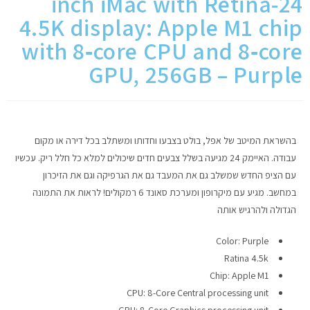
24-inch iMac with Retina
4.5K display: Apple M1 chip
מחשבי אפל
with 8‑core CPU and 8‑core
iPhone
GPU, 256GB – Purple
iPad
אביזרים לApple
בהשראת המיטב של אפל, בולט בצבעו וחדותו ומשתלב בכל דירה או מקום
עבודה. האיימק 24 מגיעה בשלל צבעים חדים שיכולים למלא כל חלל ריק. עכשיו
מחשבי אפל משומשים
עם הציפ החדש שמשלב גם את המעבד גם את הגרפיקה וגם את הזיכרון
במחשב. מגיע עם מיקרופון ומערכת סאונד 6 רמקולים! לראות את התמונה
הגדולה ולהרגיש אותה
חלקים למק | Apple
Color: Purple
שירות תיקונים למכשירי אפל
Ratina 4.5k
Chip: Apple M1
מדריכים
CPU: 8-Core Central processing unit