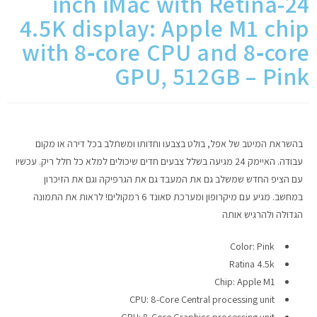
24-inch iMac with Retina
4.5K display: Apple M1 chip
מחשבי אפל
with 8‑core CPU and 8‑core
iPhone
GPU, 512GB – Pink
iPad
אביזרים לApple
בהשראת המיטב של אפל, בולט בצבעו וחדותו ומשתלב בכל דירה או מקום
עבודה. האיימק 24 מגיעה בשלל צבעים חדים שיכולים למלא כל חלל ריק. עכשיו
מחשבי אפל משומשים
עם הציפ החדש שמשלב גם את המעבד גם את הגרפיקה וגם את הזיכרון
במחשב. מגיע עם מיקרופון ומערכת סאונד 6 רמקולים! לראות את התמונה
הגדולה ולהרגיש אותה
חלקים למק | Apple
Color: Pink
שירות תיקונים למכשירי אפל
Ratina 4.5k
Chip: Apple M1
מדריכים
CPU: 8-Core Central processing unit