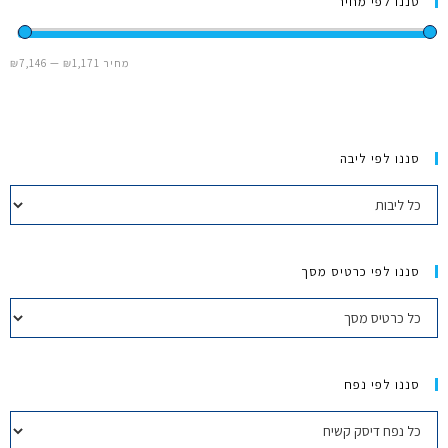
סננו לפי מחיר
מחשבי אפל
מחיר
₪1,171
—
₪7,146
iPhone
iPad
סננו לפי ליבה
אביזרים לApple
מחשבי אפל משומשים
סננו לפי כרטיס מסך
חלקים למק | Apple
שירות תיקונים למכשירי אפל
סננו לפי נפח
מדריכים