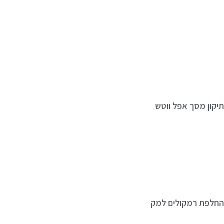
יקון מסך אפל ווטש
חלפת רמקולים למק