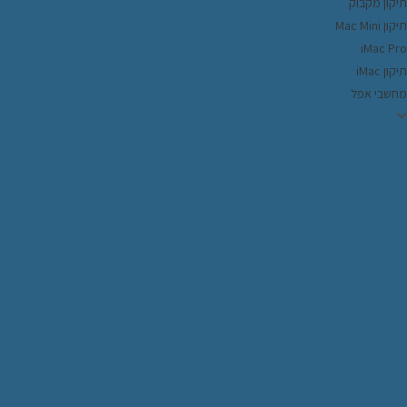
יקון מקבוק
ון Mac Mini
iMac Pr
קון iMac
חשבי אפל