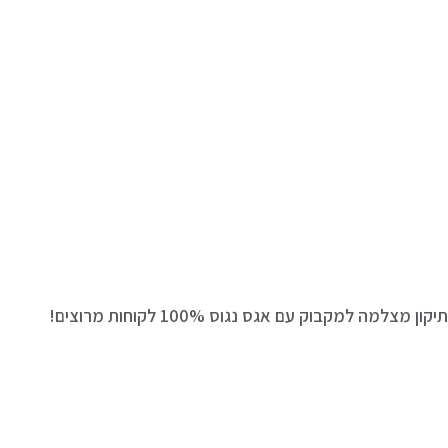
9t
generatio
Intel Core 
processor
1T
Silv
קון מצלמה למקבוק עם אגס נגוס 100% לקוחות מרוצים!