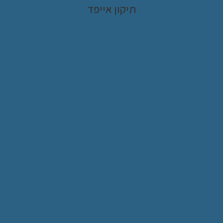
תיקון אייפד
תיקון מסך אייפד