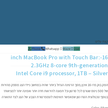
צת עלינו
Phone
Whatsapp
Waze
User
16-inch MacBook Pro with Touch Bar:
2.3GHz 8-core 9th-generatio
Intel Core i9 processor, 1TB – Silve
המק בוק פרו 16 אינץ,מסך הרטינה הגדול ביותר שהיה במחשב נייד! הצג מספק מהירות
של 500 ניטס שגורם לכל סרטון וכל תמונה להיראות חדה יותר ואמינה יותר למציאות!
נוסף טכנולוגית הטרו טון שמאפשר תאימות לטמפרטורת הצבע של הצג לצד התאורה
Color: Silve