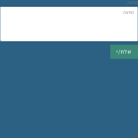
ודעה:
שלח/י