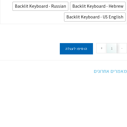
Backlit Keyboard - Russian
Backlit Keyboard - Hebrew
Backlit Keyboard - US English
מות
+
-
הוסיפו לעגלה
ל
16-
inc
אמרים אחרונים
MacBoo
Pr
wit
Touc
Ba
2.3GH
8
cor