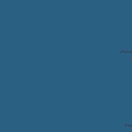
Mac Pro
iPhon
iPhone
iPa