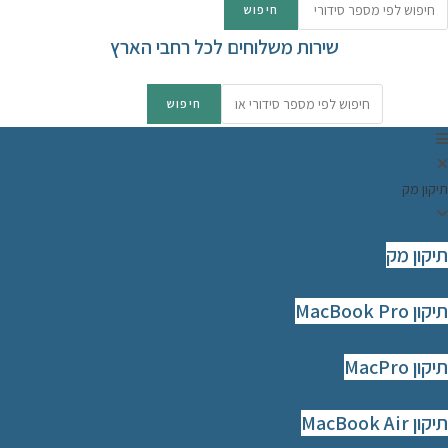
שירות משלוחים לכל רחבי הארץ
יקון מק
יקון מק
ון MacBook Pro
קון MacPro
ון MacBook Air