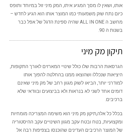
אותו, ושאין לו מסך המגיע איתו, המק מיני זול במיוחד ותופס
כיום נתח שוק משמעותי כמו המוצר אותו הוא הגיע לחדש –
מחשב ה ALL IN ONE שהיה ספינת הדגל של אפל כבר
בשנות ה 90.
תיקון מק מיני
הגרסאות הרבות שלו כולל שינויי המארזים לאורך התקופות,
היציאות שנכללו ושהוצאו ממנו בהחלטה להפוך אותו
למודרני יותר, הביאו לשוק מגוון רחב של מק מיני שאינם
דומים אחד לשני לא בנראות ולא בביצועים ובוודאי שלא
ברכיבים.
בכלל כל אלה,תיקון מק מיני הוא משימה המצריכה מומחיות
ומקצועיות, בטח ובטח עקב מגוון השינויים עקב ההיסטוריה
של המוצר הרכיבים העדינים שהוכנסו בצפיפות רבה אל