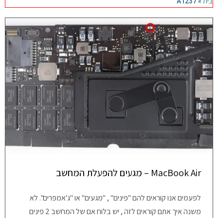
בית
A1237
»
מחשבי אפל
iPhone
iPad
אביזרים לApple
מחשבי אפל משומשים
חלקים למק | Apple
MacBook Air – מגעים להפעלת המחשב
שירות תיקונים למכשירי אפל
לפעמים אנו קוראים להם "פינים" , "מגעים" או "ג'אמפרים". לא
מדריכים
משנה איך אתם קוראים לזה , יש בלוח אם של המחשב 2 פינים