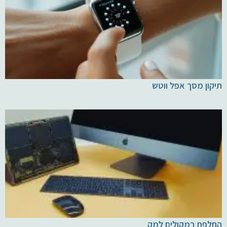
תיקון מסך אפל ווטש
החלפת רמקולים למק