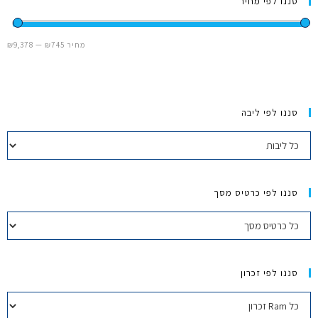
סננו לפי מחיר
מחשבי אפל
מחיר
₪745
—
₪9,378
iPhone
iPad
סננו לפי ליבה
אביזרים לApple
מחשבי אפל משומשים
סננו לפי כרטיס מסך
חלקים למק | Apple
שירות תיקונים למכשירי אפל
סננו לפי זכרון
מדריכים