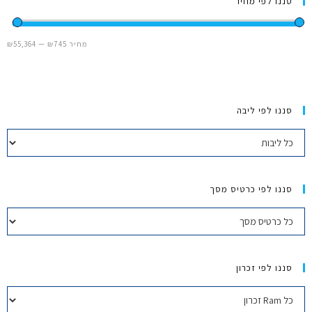
סננו לפי מחיר
מחשבי אפל
מחיר
₪745
—
₪55,364
iPhone
iPad
סננו לפי ליבה
אביזרים לApple
מחשבי אפל משומשים
סננו לפי כרטיס מסך
חלקים למק | Apple
שירות תיקונים למכשירי אפל
סננו לפי זכרון
מדריכים