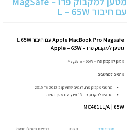
מטען למקבוק פרו – MagSafe
עם חיבור L – 65W
מחשבי אפל
iPhone
Apple MacBook Pro Magsafe עם חיבור L 65W
iPad
מטען למקבוק פרו – Apple – 65W
אביזרים לApple
מטען למקבוק פרו – MagSafe – 65W
מחשבי אפל משומשים
מתאים למחשבים:
מחשבי מקבוק פרו, דגמים שהושקו ב-2012 עד 2015
חלקים למק | Apple
מתאים למקבוק פרו 13 אינץ' עם מסך רטינה
שירות תיקונים למכשירי אפל
MC461LL/A | 65W
מדריכים
מפרט טכני
תצוגה
דרישות חשמל ותפעול