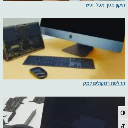
תיקון מסך אפל ווטש
החלפת רמקולים למק
Toggle High Contrast
Toggle Font size