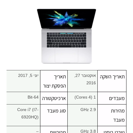
מחשבי אפל
iPhone
iPad
אביזרים לApple
מחשבי אפל משומשים
תאריך השקה
אוקטובר 27,
תאריך
יוני 5, 2017
2016
הפסקת יצור
חלקים למק | Apple
מעבדים
1 (4 Cores)
ארכיטקטורה
64-Bit
שירות תיקונים למכשירי אפל
מהירות
2.9 GHz
סוג מעבד
Core i7 (I7-
6920HQ)
מעבד
מדריכים
טורבו בוסט
3.8 GHz
מהירויות
–