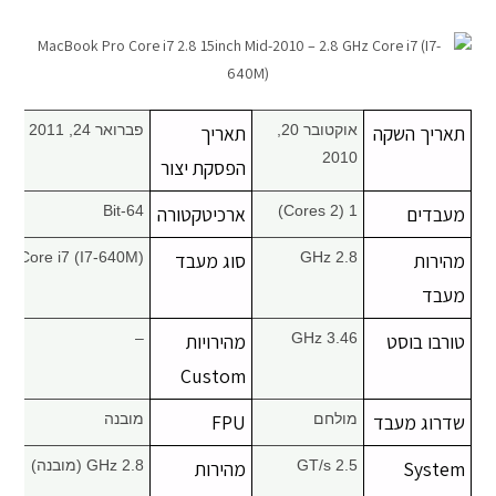
מחשבי אפל
iPhone
תאריך השקה
אוקטובר 20,
תאריך
פברואר 24, 2011
iPad
2010
הפסקת יצור
מעבדים
1 (2 Cores)
ארכיטקטורה
64-Bit
אביזרים לApple
מהירות
2.8 GHz
סוג מעבד
Core i7 (I7-640M)
מחשבי אפל משומשים
מעבד
חלקים למק | Apple
טורבו בוסט
3.46 GHz
מהירויות
–
Custom
שירות תיקונים למכשירי אפל
שדרוג מעבד
מולחם
FPU
מובנה
מדריכים
System
2.5 GT/s
מהירות
2.8 GHz (מובנה)