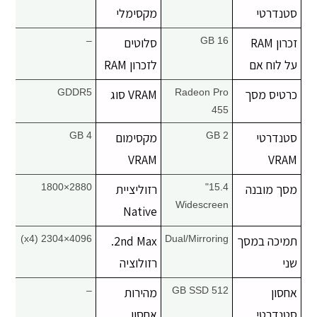
סטנדרטי
מקסימלי
זכרון RAM
16 GB
סלוטים
–
על לוח אם
לזכרון RAM
כרטיס מסך
Radeon Pro
VRAM סוג
GDDR5
455
סטנדרטי
2 GB
מקסימום
4 GB
VRAM
VRAM
מסך מובנה
15.4"
רזוליציית
2880×1800
Widescreen
Native
תמיכה במסך
Dual/Mirroring
2nd Max.
4096×2304 (x4)
שני
רזולוציה
אחסון
512 GB SSD
מהירות
–
סטנדרטי
אחסון