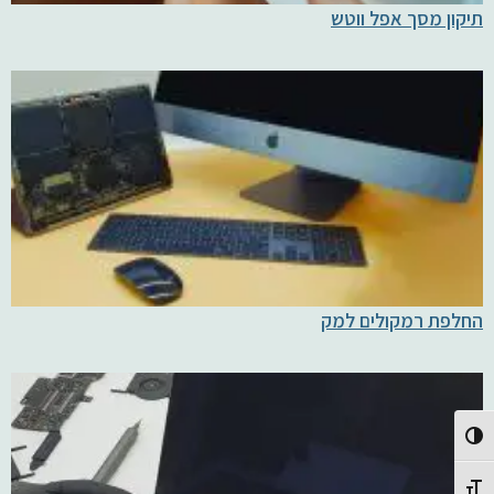
תיקון מסך אפל ווטש
החלפת רמקולים למק
Toggle High Contrast
Toggle Font size