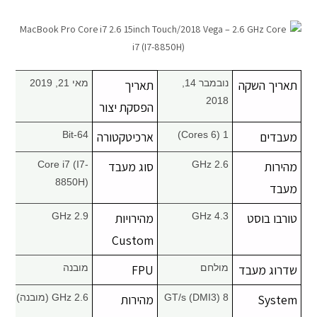
מחשבי אפל
iPhone
תאריך השקה
נובמבר 14,
תאריך
מאי 21, 2019
iPad
2018
הפסקת יצור
מעבדים
1 (6 Cores)
ארכיטקטורה
64-Bit
אביזרים לApple
מהירות
2.6 GHz
סוג מעבד
Core i7 (I7-
מחשבי אפל משומשים
8850H)
מעבד
חלקים למק | Apple
טורבו בוסט
4.3 GHz
מהירויות
2.9 GHz
Custom
שירות תיקונים למכשירי אפל
שדרוג מעבד
מולחם
FPU
מובנה
מדריכים
System
8 GT/s (DMI3)
מהירות
2.6 GHz (מובנה)