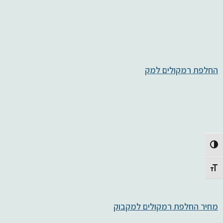
החלפת רמקולים למק
Toggle High Contrast
Toggle Font size
מחיר החלפת רמקולים למקבוק