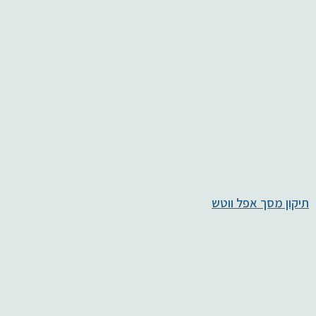
תיקון מסך אפל ווטש