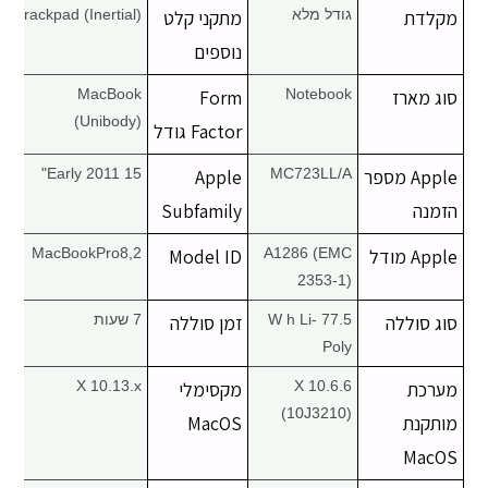
מקלדת
גודל מלא
מתקני קלט
Trackpad (Inertial)
נוספים
סוג מארז
Notebook
Form
MacBook
(Unibody)
Factor גודל
Apple מספר
MC723LL/A
Apple
Early 2011 15"
הזמנה
Subfamily
Apple מודל
A1286 (EMC
Model ID
MacBookPro8,2
2353-1)
סוג סוללה
77.5 W h Li-
זמן סוללה
7 שעות
Poly
מערכת
X 10.6.6
מקסימלי
X 10.13.x
(10J3210)
מותקנת
MacOS
MacOS