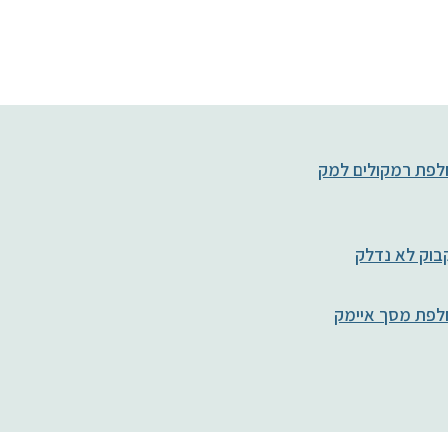
פת רמקולים למק
וק לא נדלק
לפת מסך איימק