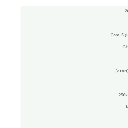
Core i5 (
256k