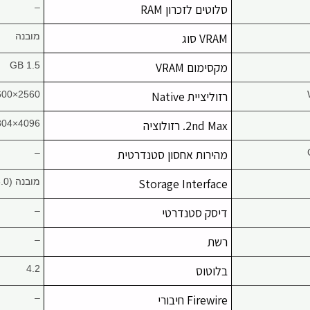
סלוטים לזכרון RAM
–
VRAM סוג
מובנה
מקסימום VRAM
1.5 GB
רזוליציית Native
2560×1600
2nd Max. רזולוציה
4096×2304 (x2)
מהירות אחסון סטנדרטית
–
Storage Interface
מובנה (PCIe 3.0)
דיסק סטנדרטי
–
רשת
–
בלוטוס
4.2
Firewire חיבורי
–