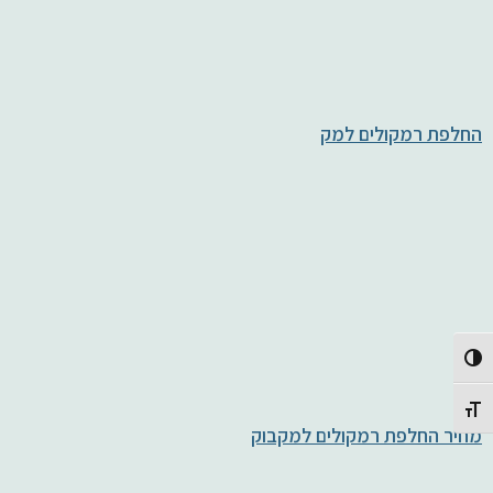
החלפת רמקולים למק
Toggle High Contrast
Toggle Font size
מחיר החלפת רמקולים למקבוק