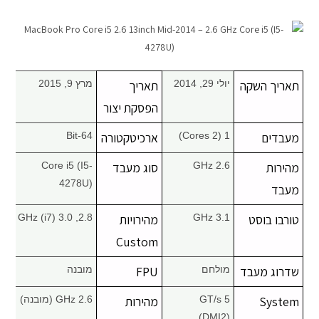
מחשבי אפל
iPhone
תאריך השקה
יולי 29, 2014
תאריך
מרץ 9, 2015
iPad
הפסקת יצור
מעבדים
1 (2 Cores)
ארכיטקטורה
64-Bit
אביזרים לApple
מהירות
2.6 GHz
סוג מעבד
Core i5 (I5-
מחשבי אפל משומשים
4278U)
מעבד
חלקים למק | Apple
טורבו בוסט
3.1 GHz
מהירויות
2.8, 3.0 GHz (i7)
Custom
שירות תיקונים למכשירי אפל
שדרוג מעבד
מולחם
FPU
מובנה
מדריכים
System
5 GT/s
מהירות
2.6 GHz (מובנה)
(DMI2)