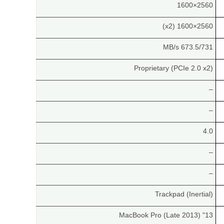
2560×1600
2560×1600 (x2)
673.5/731 MB/s
Proprietary (PCIe 2.0 x2)
–
–
4.0
–
–
Trackpad (Inertial)
13" MacBook Pro (Late 2013)