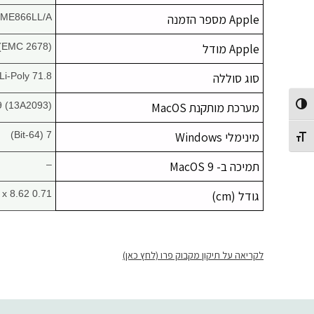
Apple מספר הזמנה
ME866LL/A
Apple מודל
(EMC 2678)
סוג סוללה
71.8 W h Li-Poly
מערכת מותקנת MacOS
9 (13A2093)
Toggle High Contrast
מינימלי Windows
7 (64-Bit)
Toggle Font size
תמיכה ב- MacOS 9
–
גודל (cm)
0.71 x 12.35 x 8.62
לקריאה על תיקון מקבוק פרו (לחץ כאן)