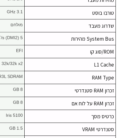
טורבו בוסט
3.1 GHz
שדרוג מעבד
מולחם
System Bus מהירות
5 GT/s (DMI2)
ROM/סוג קו
EFI
32k/32k x2
L1 Cache
R3L SDRAM
RAM Type
זכרון RAM סטנדרטי
8 GB
זכרון RAM על לוח אם
8 GB
כרטיס מסך
Iris 5100
סטנדרטי VRAM
1.5 GB