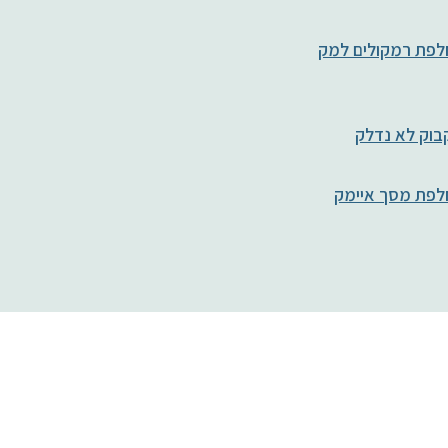
פת רמקולים למק
וק לא נדלק
לפת מסך איימק