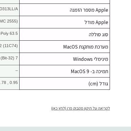
Apple מספר הזמנה
D313LL/A
Apple מודל
MC 2555)
סוג סוללה
63.5 W h Li-Poly
מערכת מותקנת MacOS
.2 (11C74)
מינימלי Windows
7 (32-Bit)
תמיכה ב- MacOS 9
–
גודל (cm)
0.95 , 12.78 , 8.94
לקריאה על תיקון מקבוק פרו (לחץ כאן)