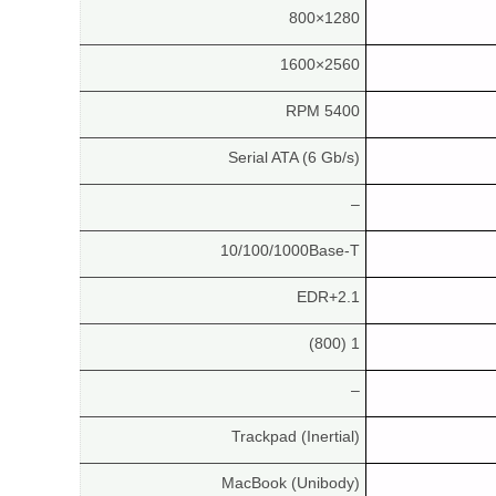
1280×800
2560×1600
5400 RPM
Serial ATA (6 Gb/s)
–
10/100/1000Base-T
2.1+EDR
1 (800)
–
Trackpad (Inertial)
MacBook (Unibody)