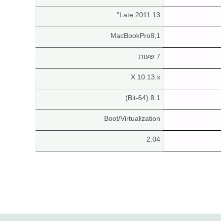
Late 2011 13"
MacBookPro8,1
7 שעות
X 10.13.x
8.1 (64-Bit)
Boot/Virtualization
2.04