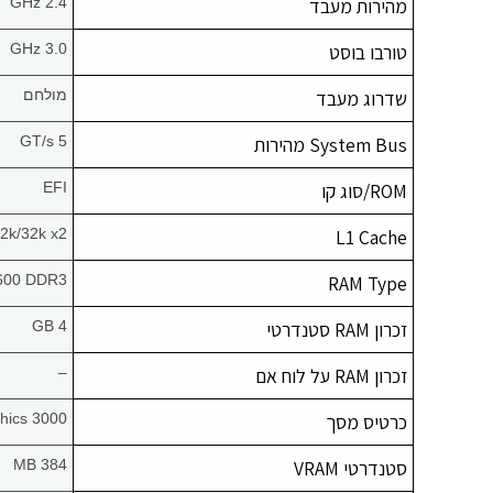
מהירות מעבד
2.4 GHz
טורבו בוסט
3.0 GHz
שדרוג מעבד
מולחם
System Bus מהירות
5 GT/s
ROM/סוג קו
EFI
2k/32k x2
L1 Cache
600 DDR3
RAM Type
זכרון RAM סטנדרטי
4 GB
זכרון RAM על לוח אם
–
כרטיס מסך
hics 3000
סטנדרטי VRAM
384 MB