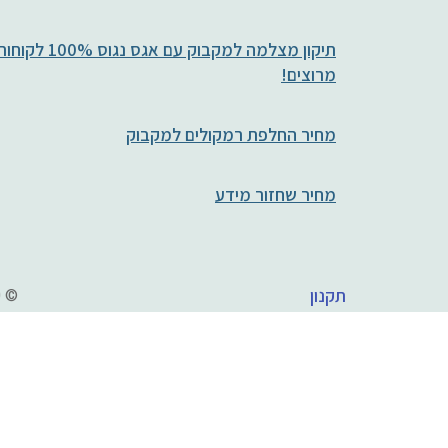
תיקון מצלמה למקבוק עם אגס נגוס 100% לקו
מרוצים!
מחיר החלפת רמקולים למקבוק
מחיר שחזור מידע
תיקון מחשבי Mac
חלקים ומוצרי Apple
תקנון
© 2020 agasnagus.co.il - מעבדה לתיקון מחשבי APPLE