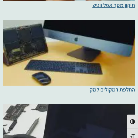
תיקון מסך אפל ווטש
החלפת רמקולים למק
Toggle High Contrast
Toggle Font size