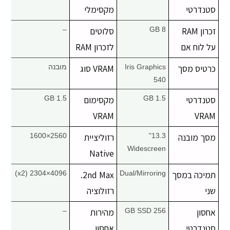
סטנדרטי
מקסימלי
זכרון RAM
8 GB
סלוטים
–
על לוח אם
לזכרון RAM
כרטיס מסך
Iris Graphics
VRAM סוג
מובנה
540
סטנדרטי
1.5 GB
מקסימום
1.5 GB
VRAM
VRAM
מסך מובנה
13.3"
רזוליציית
2560×1600
Widescreen
Native
תמיכה במסך
Dual/Mirroring
2nd Max.
4096×2304 (x2)
שני
רזולוציה
אחסון
256 GB SSD
מהירות
–
סטנדרטי
אחסון