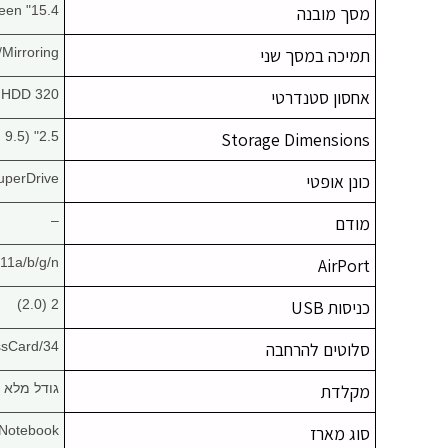
מסך מובנה
15.4" Widescreen
תמיכה במסך שני
/Mirroring
אחסון סטנדרטי
320 GB HDD
2.5" (9.5 mm)
Storage Dimensions
כונן אופטי
uperDrive
מודם
–
11a/b/g/n
AirPort
כניסות USB
2 (2.0)
סלוטים להרחבה
ssCard/34
מקלדת
גודל מלא
סוג מארז
Notebook