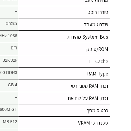
טורבו בוסט
–
שדרוג מעבד
מולחם
System Bus מהירות
1066 MHz
ROM/סוג קו
EFI
32k/32k
L1 Cache
500 DDR3
RAM Type
זכרון RAM סטנדרטי
4 GB
זכרון RAM על לוח אם
–
כרטיס מסך
9600M GT
סטנדרטי VRAM
512 MB