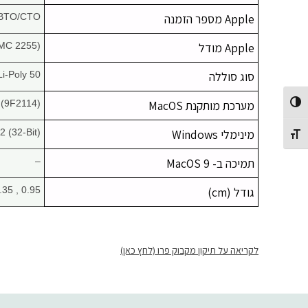
Apple מספר הזמנה
BTO/CTO
Apple מודל
MC 2255)
סוג סוללה
50 W h Li-Poly
מערכת מותקנת MacOS
 (9F2114)
Toggle High Contrast
מינימלי Windows
 (32-Bit)
Toggle Font size
תמיכה ב- MacOS 9
–
גודל (cm)
0.95 , 14.35 , 9.82
לקריאה על תיקון מקבוק פרו (לחץ כאן)