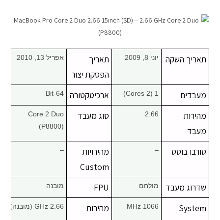
מחשבי אפל
iPhone
תאריך השקה
יוני 8, 2009
תאריך
אפריל 13, 2010
iPad
הפסקת יצור
מעבדים
1 (2 Cores)
ארכיטקטורה
64-Bit
אביזרים לApple
מהירות
2.66
סוג מעבד
Core 2 Duo
מחשבי אפל משומשים
(P8800)
מעבד
חלקים למק | Apple
טורבו בוסט
–
מהירויות
–
Custom
שירות תיקונים למכשירי אפל
שדרוג מעבד
מולחם
FPU
מובנה
מדריכים
System
1066 MHz
מהירות
2.66 GHz (מובנה)