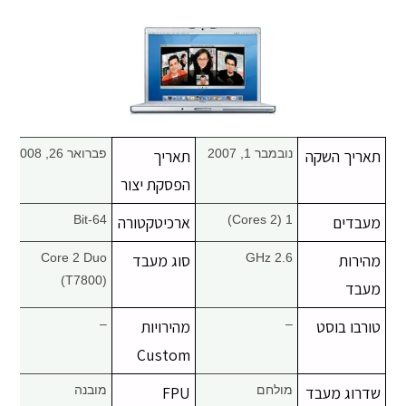
מחשבי אפל
iPhone
iPad
תאריך השקה
נובמבר 1, 2007
תאריך
פברואר 26, 2008
אביזרים לApple
הפסקת יצור
מעבדים
1 (2 Cores)
ארכיטקטורה
64-Bit
מחשבי אפל משומשים
מהירות
2.6 GHz
סוג מעבד
Core 2 Duo
חלקים למק | Apple
(T7800)
מעבד
טורבו בוסט
–
מהירויות
–
שירות תיקונים למכשירי אפל
Custom
מדריכים
שדרוג מעבד
מולחם
FPU
מובנה