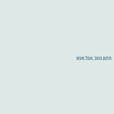
תיקון מסך אפל ווטש