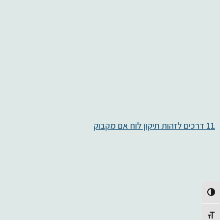
11 דרכים לזהות תיקון לוח אם מקבוק
Toggle High Contrast
Toggle Font size