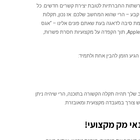
ברשתות החברתיות לטובת יצירת קשרים חדשים. כל
קבע – הרי שהוא המחשב שלכם. אז נכון, תקלות
מת סיבה לדאגה בעת שאתם פונים אלינו – “אגס
נגוס”! טכנאי מק שלנו בעל ניסיון עשיר של מעל ל-15 שנות פעילות. אנו מציעים שירות תיקונים נרחב למחשבים של חברת Apple, תוך הקפדה על מקצועיות חסרת פשרות,
 שלך תהיה תקלה הקשורה בתוכנה, הרי שיהיה ניתן
יש צורך במעבדה מקצועית ומאובזרת.
אי מק מקצועי!