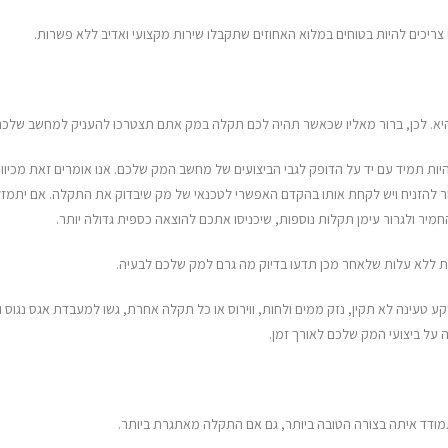
יכים להיות בטוחים במלוא האחוזים שתקבלו שירות מקצועי ואדיב ללא פשרות.
יא. לכן, ברור מאליו שכאשר תהיה לכם תקלה במק אתם תצטרכו להעניק למחשב שלכם 
ש להיות תמיד עם יד על הדופק לגבי הביצועים של מחשב המק שלכם. אנו אומרים זאת מכ
ר להזניח ויש לקחת אותו בהקדם האפשרי לטכנאי של מק שיבדוק את התקלה. אם ית
חמיר ולגרור עימן תקלות נוספות, שיכניסו אתכם להוצאה כספית גדולה יותר.
ת ללא עלות שלאחר מכן תדעו בדיוק מה גרם למק שלכם לבעיה.
נה לא תקין, נזק ממים ולחות, ווירוס או כל תקלה אחרת, גשו למעבדת אגס נגוס והט
 על ביצועי המק שלכם לאורך זמן.
תמודד איתה בצורה הטובה ביותר, גם אם התקלה מאתגרת ביותר.