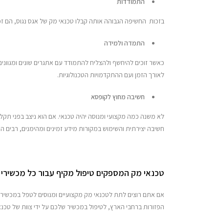
התמודדות
בזכות החשיפה הגבוהה אותה קבלו טכנאי מק של אגס נגוס, הם זכ
התמדה ולמידה
כאשר זוכים להיחשף ולהצליח להתמודד עם אתגרים שונים ומגווני
לאורך הזמן ועם ההתקדמויות הטכנולוגיות.
חשיבה מחוץ לקופסא
לא משנה כמה מקצועי ומנוסה יהיה טכנאי. אם הוא ניצב בפני תקל
חשיבה יצירתית והשימוש במקורות מידע זמינים ומהימנים, רבים הט
טכנאי מק המספקים טיפול מקיף עבור כל מכשירי
אם אתם רוצים לתת לטכנאי מק מקצועיים ומנוסים לטפל במכשיר ה
הפזורות ברחבי הארץ, לטיפול במכשיר שלכם על ידי צוות של טכנאים