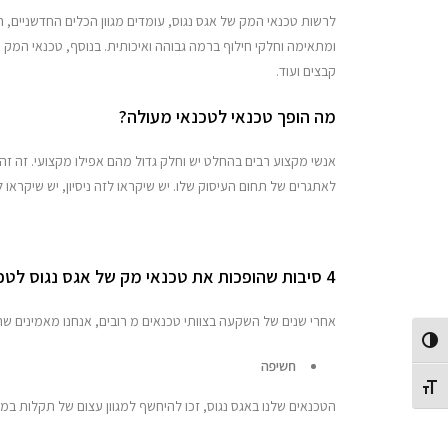
לרשות טכנאי המק של אגס נגוס, עומדים מגוון הכלים החדשניים, ה
ומתאימה וחלקי חילוף ברמה גבוהה ואיכותית. בנוסף, טכנאי המק ש
קבצים ועוד.
מה הופך טכנאי לטכנאי מעולה?
אנשי מקצוע רבים בהחלט יש וחלק גדול מהם אפילו מקצועי. זה ז
לאתגרים של תחום העיסוק שלו. יש שיקראו לזה ניסיון, יש שיקראו 
4 סיבות שהופכות את טכנאי מק של אגס נגוס לטכנאים מעולים
אחרי שנים של השקעה בצוותי טכנאים מ רובים, אנחנו מאמינים ש
Toggle High Contrast
חשיפה
Toggle Font size
הטכנאים שלנו באגס נגוס, זכו להיחשף למגוון עצום של תקלות במ