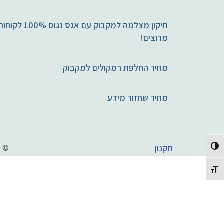
תיקון מצלמה למקבוק עם אגס נגוס 100% לקו
מרוצים!
מחיר החלפת רמקולים למקבוק
מחיר שחזור מידע
תיקון מחשבי Mac
חלקים ומוצרי Apple
תקנון
Toggle High Contrast
© 2020 agasnagus.co.il - מעבדה לתיקון מחשבי APPLE
Toggle Font size