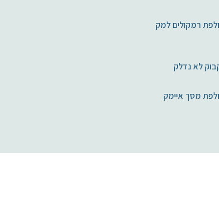
פת רמקולים למק
וק לא נדלק
לפת מסך איימק