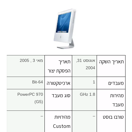
מחשבי אפל
iPhone
iPad
אביזרים לApple
תאריך השקה
אוגוסט 31,
תאריך
מאי 3 , 2005
2004
הפסקת יצור
מחשבי אפל משומשים
מעבדים
1
ארכיטקטורה
64-Bit
חלקים למק | Apple
מהירות
1.8 GHz
סוג מעבד
PowerPC 970
(G5)
מעבד
שירות תיקונים למכשירי אפל
טורבו בוסט
–
מהירויות
–
מדריכים
Custom