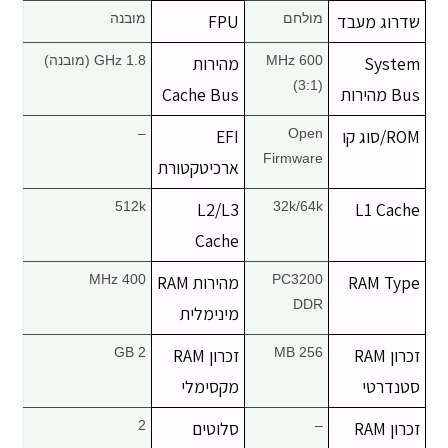
שדרוג מעבד
מולחם
FPU
מובנה
יצירת קשר
System
600 MHz
מהירות
1.8 GHz (מובנה)
(3:1)
Bus מהירות
Cache Bus
ROM/סוג קו
Open
EFI
–
Firmware
ארכיטקטורת
512k
L2/L3
32k/64k
L1 Cache
Cache
RAM Type
PC3200
מהירות RAM
400 MHz
DDR
מינימלית
זכרון RAM
256 MB
זכרון RAM
2 GB
סטנדרטי
מקסימלי
זכרון RAM
–
סלוטים
2