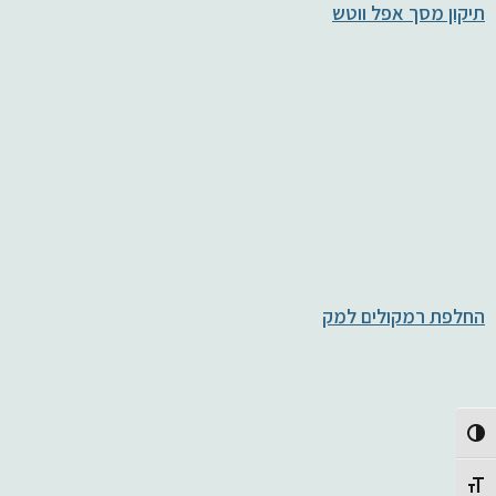
תיקון מסך אפל ווטש
החלפת רמקולים למק
Toggle High Contrast
Toggle Font size