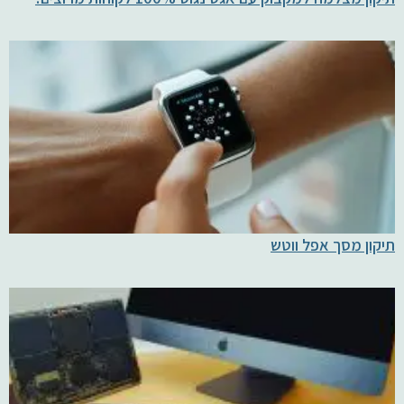
תיקון מסך אפל ווטש