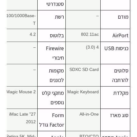
סטנדרטי
מודם
–
רשת
10/100/1000Base-
T
AirPort
802.11ac
בלוטוס
4.2
כניסות USB
4 (3.0)
Firewire
–
חיבורי
סלוטים
SDXC SD Card
מקומות
–
להרחבה
לכוננים
מקלדת
Magic Keyboard
מתקני קלט
Magic Mouse 2
נוספים
סוג מארז
All-in-One
Form
27" iMac Late
2012
Factor גודל
Retina 5K, Mid-
BTO/CTO