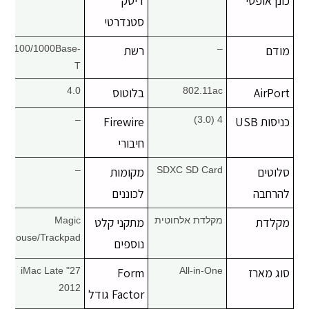
כונן אופטי
דיסק
סטנדרטי
מודם
–
רשת
10/100/1000Base-
T
AirPort
802.11ac
בלוטוס
4.0
כניסות USB
4 (3.0)
Firewire
–
חיבורי
סלוטים
SDXC SD Card
מקומות
–
להרחבה
לכוננים
מקלדת
מקלדת אלחוטית
מתקני קלט
Magic
Mouse/Trackpad
נוספים
סוג מארז
All-in-One
Form
27" iMac Late
2012
Factor גודל