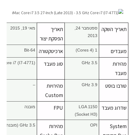
מחשבי אפל
iPhone
תאריך השקה
ספטמבר 24,
תאריך
מאי 19, 2015
2013
הפסקת יצור
iPad
מעבדים
1 (4 Cores)
ארכיטקטורה
64-Bit
אביזרים לApple
מהירות
3.5 GHz
סוג מעבד
Core i7 (I7-4771)
מעבד
מחשבי אפל משומשים
טורבו בוסט
3.9 GHz
מהירויות
–
חלקים למק | Apple
Custom
שדרוג מעבד
LGA 1150
FPU
מובנה
שירות תיקונים למכשירי אפל
(Socket H3)
מדריכים
System
OPI
מהירות
3.5 GHz (מובנה)