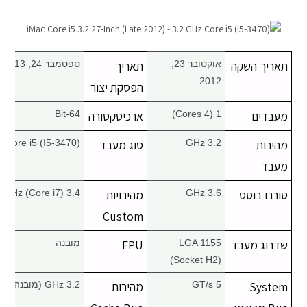
מחשבי אפל
iPhone
תאריך השקה
אוקטובר 23,
תאריך
ספטמבר 24, 2013
2012
הפסקת יצור
iPad
מעבדים
1 (4 Cores)
ארכיטקטורה
64-Bit
אביזרים לApple
מהירות
3.2 GHz
סוג מעבד
Core i5 (I5-3470)
מעבד
מחשבי אפל משומשים
טורבו בוסט
3.6 GHz
מהירויות
3.4 GHz (Core i7)
חלקים למק | Apple
Custom
שדרוג מעבד
LGA 1155
FPU
מובנה
שירות תיקונים למכשירי אפל
(Socket H2)
מדריכים
System
5 GT/s
מהירות
3.2 GHz (מובנה)