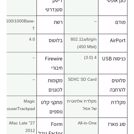
כונן אופטי
דיסק
סטנדרטי
מודם
–
רשת
10/100/1000Base-
T
AirPort
802.11a/b/g/n
בלוטוס
4.0
(450 Mbit)
כניסות USB
4 (3.0)
Firewire
–
חיבורי
סלוטים
SDXC SD Card
מקומות
–
להרחבה
לכוננים
מקלדת
מקלדת אלחוטית
מתקני קלט
Magic
של אפל
Mouse/Trackpad
נוספים
סוג מארז
All-in-One
Form
27" iMac Late
2012
Factor גודל