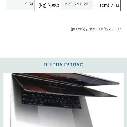
גודל (cm)
20.3 x 25.6 x 8
משקל (kg)
9.54
לקריאה על תיקון איימק (לחץ כאן)
מאמרים אחרונים