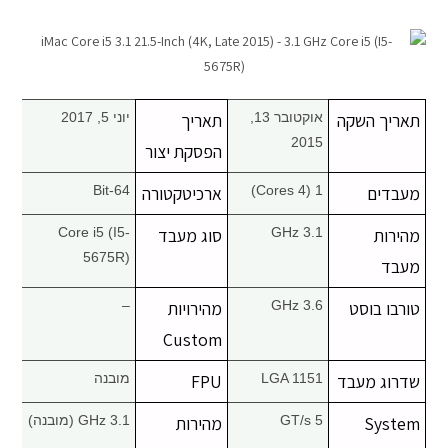
מחשבי אפל
iPhone
תאריך השקה
אוקטובר 13,
תאריך
יוני 5, 2017
iPad
2015
הפסקת יצור
מעבדים
1 (4 Cores)
ארכיטקטורה
64-Bit
אביזרים לApple
מהירות
3.1 GHz
סוג מעבד
Core i5 (I5-
מחשבי אפל משומשים
5675R)
מעבד
חלקים למק | Apple
טורבו בוסט
3.6 GHz
מהירויות
–
Custom
שירות תיקונים למכשירי אפל
שדרוג מעבד
LGA 1151
FPU
מובנה
מדריכים
System
5 GT/s
מהירות
3.1 GHz (מובנה)