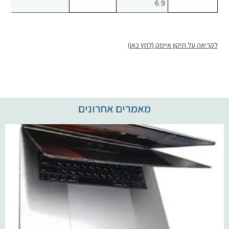
6.9
לקריאה על תיקון איימק (לחץ כאן)
מאמרים אחרונים