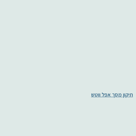
תיקון מסך אפל ווטש