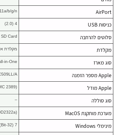
11a/b/g/n
AirPort
כניסות USB
4 (2.0)
סלוטים להרחבה
 SD Card
מקלדת
מקלדת אל
סוג מארז
All-in-One
Apple מספר הזמנה
509LL/A
Apple מודל
MC 2389)
סוג סוללה
–
מערכת מותקנת MacOS
10D2322a)
מינימלי Windows
7 (32-Bit)