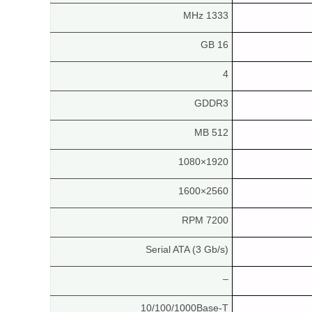
1333 MHz
16 GB
4
GDDR3
512 MB
1920×1080
2560×1600
7200 RPM
Serial ATA (3 Gb/s)
–
10/100/1000Base-T