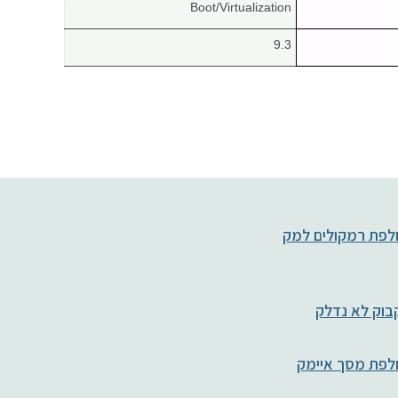
Boot/Virtualization
9.3
פת רמקולים למק
וק לא נדלק
לפת מסך איימק