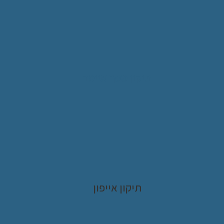
תיקון מסך אייפד
תיקון אייפון