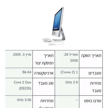
מחשבי אפל
iPhone
iPad
אביזרים לApple
תאריך השקה
אפריל 28,
תאריך
מרץ 3, 2009
מחשבי אפל משומשים
2008
הפסקת יצור
מעבדים
1 (2 Cores)
ארכיטקטורה
64-Bit
חלקים למק | Apple
מהירות
2.8 GHz
סוג מעבד
Core 2 Duo
שירות תיקונים למכשירי אפל
(E8235)
מעבד
טורבו בוסט
–
מהירויות
3.06 GHz
מדריכים