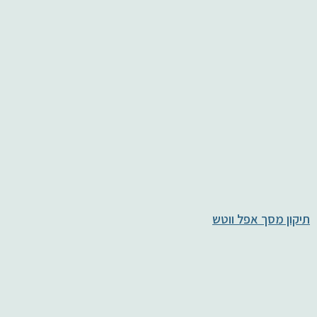
תיקון מסך אפל ווטש