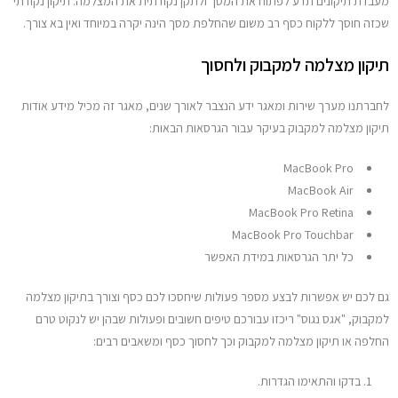
מעבדת תיקונים תדע לפתוח את המסך ולתקן נקודתית את המצלמה. תיקון נקודתי
מדריכים
שכזה חוסך ללקוח כסף רב משום שהחלפת מסך הינה יקרה במיוחד ואין בא צורך.
תיקון מצלמה למקבוק ולחסוך
יצירת קשר
לחברתנו מערך שירות ומאגר ידע הנצבר לאורך שנים, מאגר זה מכיל מידע אודות
תיקון מצלמה למקבוק בעיקר עבור הגרסאות הבאות:
MacBook Pro
MacBook Air
MacBook Pro Retina
MacBook Pro Touchbar
כל יתר הגרסאות במידת האפשר
גם לכם יש אפשרות לבצע מספר פעולות שיחסכו לכם כסף וצורך בתיקון מצלמה
למקבוק, "אגס נגוס" ריכזו עבורכם טיפים חשובים ופעולות שבהן יש לנקוט טרם
החלפה או תיקון מצלמה למקבוק וכך לחסוך כסף ומשאבים רבים:
בדקו והתאימו הגדרות.