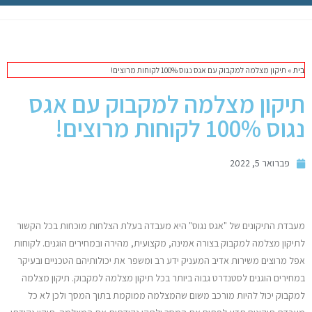
תיקון מק
מחשבי אפל
בית
»
תיקון מצלמה למקבוק עם אגס נגוס 100% לקוחות מרוצים!
iPhone
תיקון מצלמה למקבוק עם אגס
נגוס 100% לקוחות מרוצים!
iPad
פברואר 5, 2022
אביזרים לApple
מחשבי אפל משומשים
מעבדת התיקונים של "אגס נגוס" היא מעבדה בעלת הצלחות מוכחות בכל הקשור
לתיקון מצלמה למקבוק בצורה אמינה, מקצועית, מהירה ובמחירים הוגנים. לקוחות
חלקים למק | Apple
אפל מרוצים משירות אדיב המעניק ידע רב ומשפר את יכולותיהם הטכניים ובעיקר
במחירים הוגנים לסטנדרט גבוה ביותר בכל תיקון מצלמה למקבוק. תיקון מצלמה
שירות תיקונים למכשירי אפל
למקבוק יכול להיות מורכב משום שהמצלמה ממוקמת בתוך המסך ולכן לא כל