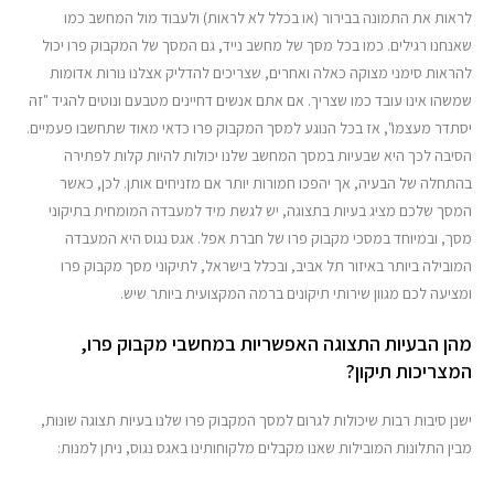
לראות את התמונה בבירור (או בכלל לא לראות) ולעבוד מול המחשב כמו
מדריכים
שאנחנו רגילים. כמו בכל מסך של מחשב נייד, גם המסך של המקבוק פרו יכול
להראות סימני מצוקה כאלה ואחרים, שצריכים להדליק אצלנו נורות אדומות
✉ יצירת קשר
שמשהו אינו עובד כמו שצריך. אם אתם אנשים דחיינים מטבעם ונוטים להגיד "זה
יסתדר מעצמו", אז בכל הנוגע למסך המקבוק פרו כדאי מאוד שתחשבו פעמיים.
הסיבה לכך היא שבעיות במסך המחשב שלנו יכולות להיות קלות לפתירה
בהתחלה של הבעיה, אך יהפכו חמורות יותר אם מזניחים אותן. לכן, כאשר
המסך שלכם מציג בעיות בתצוגה, יש לגשת מיד למעבדה המומחית בתיקוני
מסך, ובמיוחד במסכי מקבוק פרו של חברת אפל. אגס נגוס היא המעבדה
המובילה ביותר באיזור תל אביב, ובכלל בישראל, לתיקוני מסך מקבוק פרו
ומציעה לכם מגוון שירותי תיקונים ברמה המקצועית ביותר שיש.
מהן הבעיות התצוגה האפשריות במחשבי מקבוק פרו,
המצריכות תיקון?
ישנן סיבות רבות שיכולות לגרום למסך המקבוק פרו שלנו בעיות תצוגה שונות,
מבין התלונות המובילות שאנו מקבלים מלקוחותינו באגס נגוס, ניתן למנות: