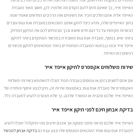
מתמידים. בעקבות החידושים, אפל משנה לעת ועת את הרכיבים המרכיבים את
האייפד אייר, כך שאינם זהים לדגם הקודם וזה שלפניו. לכן, חשוב מאוד מעבדת
האייפד אליה אתם הולכים תכיר את השינויים ואת הרכיבים החדשים שאפל שמה
בתוך האייפדים שלה, ותדע כיצד לתקן אותם. הטכנאים במעבדת אגס נגוס עוברים
הכשרות מקיפות על כל דגם חדש שיוצא ובכך מבטיחים לכם את התיקון המדויק
ביותר שיש. בנוסף, מעבדת אגס נגוס מאובזרת במכשור המתקדם ביותר לתיקון
אייפד אייר וכמו כן בתנאי המעבדה המחמירים ביותר המתאימים לתיקון מכשירים
רגישים כמו האייפד.
שירות משלוחים אקספרס לתיקון אייפד אייר
אם אתם לחוצים בזמן או עמוסים בעבודה תמיד תוכלו להשתמש בשירותי משלוחי
האקספרס של מעבדת אגס נגוס. באמצעות שירות זה, ניתן לבצע איסוף והחזרה של
האייפד אייר שלכם מהבית או המשרד שלכם, כך שלא תצטרכו להגיע למעבדה כלל.
בדיקת אבחון חינם לפני תיקון אייפד אייר
האייפד אייר שלכם מראה סימני מצוקה אך אינכם יודעים מהי התקלה? תוכלו להגיע
למעבדת אגס נגוס ואחד הטכנאים המנוסים שלו יבצע עבורכם
בדיקת אבחון למכשיר