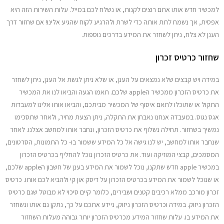
למכשיר חדש אותו אתם רוצים לקנות, או נשלח לכם במייל. עלות השירות הזה היא
אפסית, אך נשמח לתת אותה כדי לשרת ולהרגיע לקוח שהגיע אלינו! אם שחזור דרך
הענן לא צלח, ניתן לשחזר את המידע בדרכים נוספות.
שחזור כרטיס זכרון
במידה ויש קבצים שלא נמצאים על הענן, או שלא ניתן לגשת אל הענן, ניתן לשחזר
את כרטיס הזכרון ממכשיר הapple שלכם. תאמו הגעה והביאו לנו את המכשיר
התקול או שתוכלו לתאם איסוף של המכשיר מביתכם, והביאו אותו אלינו למעבדות
אגס נגוס. במעבדה אנחנו נאבחן את התקלה, ניתן הצעת מחיר, ולאחר שתסכימו
נמשיך בשחזור. תחילה נשלוף את כרטיס הזכרון, ונחבר אותו למחשב אצלנו. לאחר
שנחבר אותו למחשב, יש לנו גישה אל כל המידע ששמור בו- כל התמונות, הסרטונים,
המסמכים, קבצי המוזיקה ועוד. את כרטיס הזכרון נוכל להחליף בכרטיס הזכרון
במכשיר apple חדש שתקנו, נוכל לשמור את המידע בענן של חשבון הapple שלכם,
או שנוכל לשמור את המידע בכרטיס הזכרון על דיסק און קי ולהביא לכם אותו. כרטיס
זכרון מורכב ממלא רכיבים קטנים ושבירים, כלומר קיים סיכוי לא מבוטל שגם כרטיס
הזכרון ניזוק. במידה וכרטיס הזכרון ניזוק, ניידע אתכם על כך, נתקן גם אותו ונשחזר
את המידע בו. עלות שחזור המידע מכרטיס הזכרון יותר גבוהה מעלות השחזור