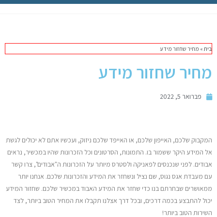
תיקון מק
מחשבי אפל
בית
»
מחיר שחזור מידע
iPhone
מחיר שחזור מידע
iPad
פברואר 5, 2022
אביזרים לApple
המקבוק שלכם, האייפון שלכם, או האייפד שלכם ניזוק, ועכשיו אתם לא יכולים לגשת
מחשבי אפל משומשים
אל המידע היקר ששמור בו. התמונות, הסרטונים וכל הזכרונות שהיו במכשיר, נראים
אבודים. לפני שנכנסים לפאניקה ולסטרס מיותר על הזכרונות ה"אבודים", צרו קשר
חלקים למק | Apple
עם מעבדת אגס נגוס, שם נציל ונשחזר את המידע והזכרונות שלכם. אנחנו יותר
ממאושרים שבחרתם בנו כדי שחזר את המידע האבוד במכשיר שלכם. שחזור המידע
שירות תיקונים למכשירי אפל
יכול להתבצע בכמה דרכים, ובכל דרך אצלנו תקבלו את המחיר הטוב ביותר, לצד
השירות הטוב ביותר!