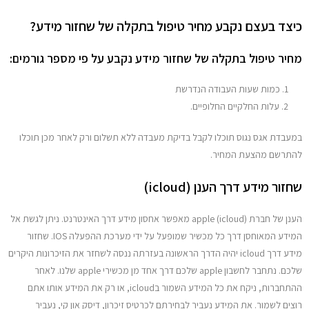
מדריכים
כיצד בעצם נקבע מחיר טיפול בתקלה של שחזור מידע?
יצירת קשר
מחיר טיפול בתקלה של שחזור מידע נקבע על פי מספר גורמים:
כמות שעות העבודה הנדרשת
עלות החלקיים החלופיים.
במעבדת אגס נגוס תוכלו לקבל בדיקת מעבדה ללא תשלום ורק לאחר מכן תוכלו
להתרשם מהצעת המחיר.
שחזור מידע דרך הענן (icloud)
הענן של חברת apple (icloud) מאפשר אחסון מידע דרך האינטרנט. ניתן לגשת אל
המידע המאוחסן דרך כל מכשיר שמופעל על ידי מערכת ההפעלה IOS. שחזור
מידע דרך icloud יהיה הדרך הראשונה בעזרתה ננסה לשחזר את הזיכרונות היקרים
שלכם. נתחבר לחשבון apple שלכם דרך אחד מן מכשירי apple שלנו. לאחר
ההתחברות, ניקח את כל המידע השמור בicloud, או רק את המידע אותו אתם
רוצים לשמור. את המידע נעביר לבחירתם לכרטיס זיכרון, דיסק און קי, נעביר