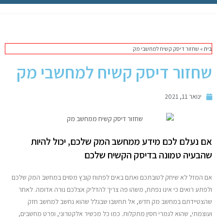
תיקון מק
מחשבי אפל
בית
»
שחזור דיסק קשיח למחשבי מק
iPhone
שחזור דיסק קשיח למחשבי מק
iPad
ינואר 11, 2021
אביזרים לApple
אם נעלם לכם מידע ממחשב המק שלכם, יכול להיות
מחשבי אפל משומשים
שהבעיה טמונה בדיסק הקשיח שלכם
חלקים למק | Apple
אם המזל לא שיחק לטובתכם ואתם באים לפתוח קובץ מסוים במחשב המק שלכם
ולפתע רואים כי אינו נפתח, משהו פה צריך להדליק אצלכם נורה אדומה. לאחר
שירות תיקונים למכשירי אפל
שהצטיידתם במחשב מק חדש, אל תחשבו שבגלל שהוא נחשב למחשב חזק
ועוצמתי, שהוא לגמרי חסין מתקלות. כמו כל מכשיר אלקטרוני, ופרט מחשבים,