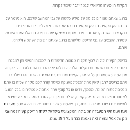
מדריכים
תקלות הן משהו טריוואלי ולגמרי דבר שיכול לקרות.
ברגע שאתם שומרים כל סוג של מידע כלשהו על גבי המחשב שלכם, הוא נשמר על
יצירת קשר
גבי הדיסק הקשיח. הדיסק הקשיח בנוי מדיסק מתכתי שעליו רצים שני צירים
הנקראים ראשי הקריאה והכתיבה. אותם ראשי קריאה וכתיבה הם אלו האחראים על
שמירת הקבצים על גבי הדיסק ושליפתם ברגע שאתם רוצים להשתמש ולקרוא
אותם.
בדיסק הקשיח יכולות לצוץ תקלות מגוונות הקשורות הן למבנהו הפיסי והן למבנהו
הלוגי. כל אחת ממשפחת תקלות אלו יכולות להביא למצב בו אתם לא תוכלו לקרוא
את המידע שמאוחסן על הדיסק הקשיח ומבחינתכם הוא יהיה אבוד. זהו השלב בו
אתם צריכים להבין שאין מה להכנס לפאניקה כאשר קורה לכם מקרה שכזה בו אתם
מנסים לפתוח תמונה, מסמך, וידאו או כל קובץ אחר ואתם לא מצליחים. בכל הנוגע
לשחזור והצלת מידע מדיסק קשיח, יש לפנות אך ורק לגורם מנוסה ומקצועי שידע
לעשות את בצורה יעילה ובטוחה, כך שהמידע שלכם יחזור אליכם ללא פגע.
מעבדת
אגס אגוס היא המעבדה המובילה והמקצועית בישראל לשחזור דיסק קשיח למחשבי
מק של אפל ועושה זאת נאמנה כבר מעל ל-15 שנים.