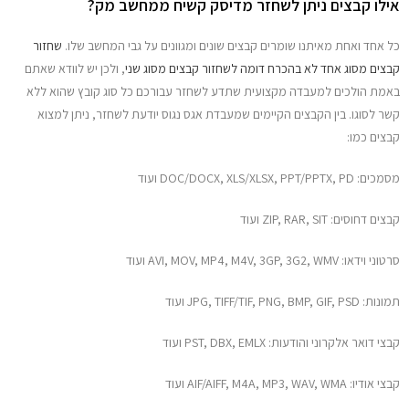
אילו קבצים ניתן לשחזר מדיסק קשיח ממחשב מק?
כל אחד ואחת מאיתנו שומרים קבצים שונים ומגוונים על גבי המחשב שלו.
שחזור
קבצים מסוג אחד לא בהכרח דומה לשחזור קבצים מסוג שני
, ולכן יש לוודא שאתם
באמת הולכים למעבדה מקצועית שתדע לשחזר עבורכם כל סוג קובץ שהוא ללא
קשר לסוגו. בין הקבצים הקיימים שמעבדת אגס נגוס יודעת לשחזר, ניתן למצוא
קבצים כמו:
מסמכים: DOC/DOCX, XLS/XLSX, PPT/PPTX, PD ועוד
קבצים דחוסים: ZIP, RAR, SIT ועוד
סרטוני וידאו: AVI, MOV, MP4, M4V, 3GP, 3G2, WMV ועוד
תמונות: JPG, TIFF/TIF, PNG, BMP, GIF, PSD ועוד
קבצי דואר אלקרוני והודעות: PST, DBX, EMLX ועוד
קבצי אודיו: AIF/AIFF, M4A, MP3, WAV, WMA ועוד