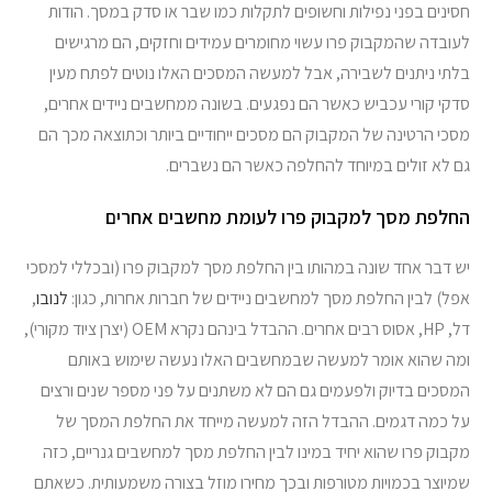
חסינים בפני נפילות וחשופים לתקלות כמו שבר או סדק במסך. הודות
מדריכים
לעובדה שהמקבוק פרו עשוי מחומרים עמידים וחזקים, הם מרגישים
בלתי ניתנים לשבירה, אבל למעשה המסכים האלו נוטים לפתח מעין
יצירת קשר
סדקי קורי עכביש כאשר הם נפגעים. בשונה ממחשבים ניידים אחרים,
מסכי הרטינה של המקבוק הם מסכים ייחודיים ביותר וכתוצאה מכך הם
גם לא זולים במיוחד להחלפה כאשר הם נשברים.
החלפת מסך למקבוק פרו לעומת מחשבים אחרים
יש דבר אחד שונה במהותו בין החלפת מסך למקבוק פרו (ובכללי למסכי
אפל) לבין החלפת מסך למחשבים ניידים של חברות אחרות, כגון:
לנובו
,
דל, HP, אסוס רבים אחרים. ההבדל בינהם נקרא OEM (יצרן ציוד מקורי),
ומה שהוא אומר למעשה שבמחשבים האלו נעשה שימוש באותם
המסכים בדיוק ולפעמים גם הם לא משתנים על פני מספר שנים ורצים
על כמה דגמים. ההבדל הזה למעשה מייחד את החלפת המסך של
מקבוק פרו שהוא יחיד במינו לבין החלפת מסך למחשבים גנריים, כזה
שמיוצר בכמויות מטורפות ובכך מחירו מוזל בצורה משמעותית. כשאתם