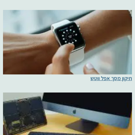
תיקון מסך אפל ווטש