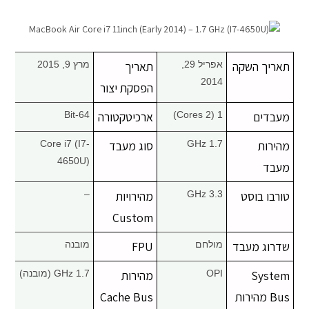
מחשבי אפל
iPhone
תאריך השקה
אפריל 29,
תאריך
מרץ 9, 2015
2014
הפסקת יצור
iPad
מעבדים
1 (2 Cores)
ארכיטקטורה
64-Bit
אביזרים לApple
מהירות
1.7 GHz
סוג מעבד
Core i7 (I7-
4650U)
מעבד
מחשבי אפל משומשים
טורבו בוסט
3.3 GHz
מהירויות
–
חלקים למק | Apple
Custom
שדרוג מעבד
מולחם
FPU
מובנה
שירות תיקונים למכשירי אפל
System
OPI
מהירות
1.7 GHz (מובנה)
מדריכים
Bus מהירות
Cache Bus