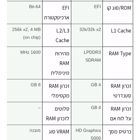
ROM/סוג קו
יצירת קשר
EFI
EFI
64-Bit
ארכיטקטורת
256k x2, 4 MB
L2/L3
32k/32k x2
L1 Cache
(on chip)
Cache
RAM Type
LPDDR3
מהירות
1600 MHz
SDRAM
RAM
מינימלית
זכרון RAM
4 GB
זכרון RAM
8 GB
סטנדרטי
מקסימלי
זכרון RAM
4 GB
סלוטים
–
על לוח אם
לזכרון RAM
כרטיס מסך
HD Graphics
VRAM סוג
מובנה
5000