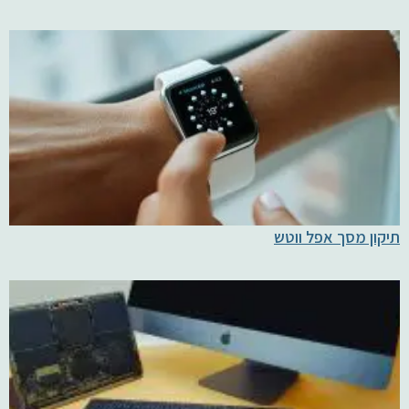
תיקון מסך אפל ווטש