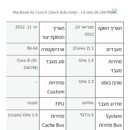
מחשבי אפל
iPhone
תאריך השקה
פברואר 10,
תאריך
יוני 11, 2012
2012
הפסקת יצור
iPad
מעבדים
1 (2 Cores)
ארכיטקטורה
64-Bit
אביזרים לApple
מהירות
1.6 GHz
סוג מעבד
Core i5 (I5-
2467M)
מעבד
מחשבי אפל משומשים
טורבו בוסט
2.3 GHz
מהירויות
–
חלקים למק | Apple
Custom
שדרוג מעבד
מולחם
FPU
מובנה
שירות תיקונים למכשירי אפל
System
5 GT/s*
מהירות
1.6 GHz (מובנה)
מדריכים
Bus מהירות
Cache Bus