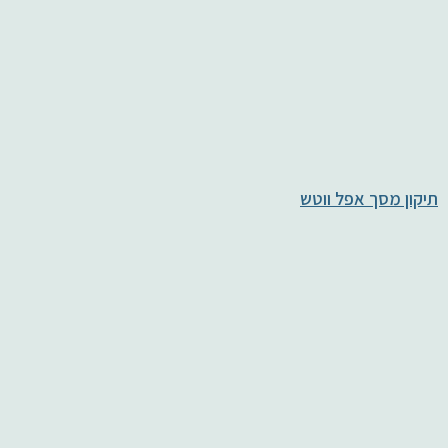
תיקון מסך אפל ווטש