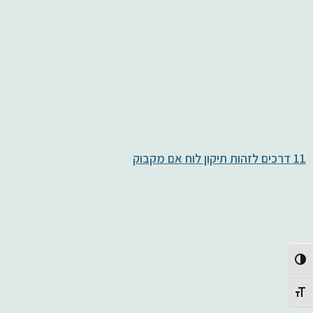
11 דרכים לזהות תיקון לוח אם מקבוק
Toggle High Contrast
Toggle Font size