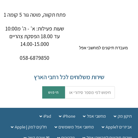
פתח תקווה, מוטה גור 5 קומה 1
שעות פעילות: א' - ה' מ10:00
עד 18.00 הפסקת צהריים
14.00-15.000
מעבדת תיקונים למחשבי אפל
058-6879850
שירות משלוחים לכל רחבי הארץ
תיקון מק
מחשבי אפל
iPhone
iPad
אביזרים לApple
מחשבי אפל משומשים
חלקים למק | Apple
שירות תיקונים למכשירי אפל
מדריכים
✉ יצירת קשר