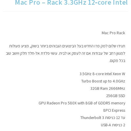
Mac Pro – Rack 3.3GHz 12‑core Intel
מחשבי אפל
iPhone
Mac Pro Rack
iPad
תגידו שלום למק פרו החדש בעל הביצועים הגבוהים ביותר בשוק, מציע פעולות
למגוון רחב של עבודות אם זה לעסק או לבית. עשוי פלדת אל-חלד חלק ויושב טוב
אביזרים לApple
בכל מקום.
3.5GHz 8-core Intel Xeon W
מחשבי אפל משומשים
Turbo Boost up to 4.0GHz
32GB Ram 2666MHz
חלקים למק | Apple
256GB SSD
GPU Radeon Pro 580X with 8GB of GDDR5 memory
שירות תיקונים למכשירי אפל
8PCI Express
עד 12 כניסות Thunderbolt 3
מדריכים
2 כניסות USB-A