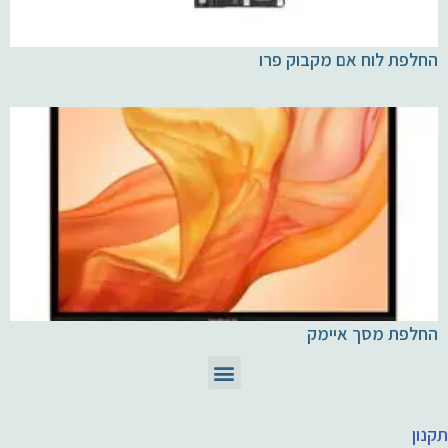
החלפת לוח אם מקבוק פרו
החלפת מסך איימק
תיקון מחשבי Mac
חלקים ומוצרי Apple
תקנון