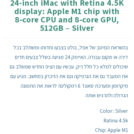
24-inch iMac with Retina 4.5K
display: Apple M1 chip with
מחשבי אפל
8‑core CPU and 8‑core GPU,
512GB – Silver
iPhone
iPad
בהשראת המיטב של אפל, בולט בצבעו וחדותו ומשתלב בכל
דירה או מקום עבודה. האיימק 24 מגיעה בשלל צבעים חדים
אביזרים לApple
שיכולים למלא כל חלל ריק. עכשיו עם הציפ החדש שמשלב גם
את המעבד גם את הגרפיקה וגם את הזיכרון במחשב. מגיע עם
מחשבי אפל משומשים
מיקרופון ומערכת סאונד 6 רמקולים! לראות את התמונה
חלקים למק | Apple
הגדולה ולהרגיש אותה
שירות תיקונים למכשירי אפל
Color: Silver
Ratina 4.5k
מדריכים
Chip: Apple M1