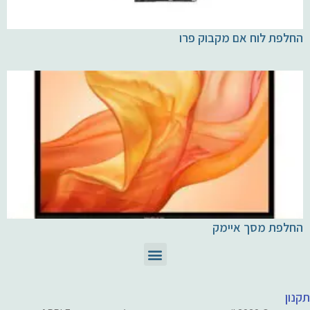
החלפת לוח אם מקבוק פרו
החלפת מסך איימק
תיקון מחשבי Mac
חלקים ומוצרי Apple
תקנון